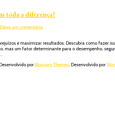
em toda a diferença?
em
Deixe um comentário
Por
que
rejuízos e maximizar resultados. Descubra como fazer is
o
co, mas um fator determinante para o desempenho, segu
chassis
 …
e
armação
Desenvolvido por
Blossom Themes
. Desenvolvido por
Wor
certos
fazem
toda
a
diferença?