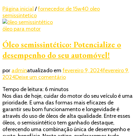
Página inicial
/
fornecedor de 15w40 oleo
semissintetico
óleo para motor
Óleo semissintético: Potencialize o
desempenho do seu automóvel!
por
admin
atualizado em
fevereiro 9, 2024
fevereiro 9,
em
2024
Deixe um comentário
Óleo
Tempo de leitura:
6
minutos
semissintético:
Nos dias de hoje, cuidar do motor do seu veículo é uma
Potencialize
prioridade. E uma das formas mais eficazes de
o
garantir seu bom funcionamento e longevidade é
desempenho
através do uso de óleos de alta qualidade. Entre esses
do
óleos, o semissintético tem ganhado destaque,
seu
oferecendo uma combinação única de desempenho e
automóvel!