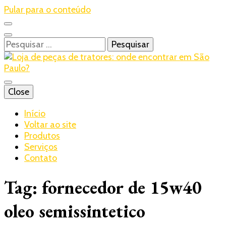
Pular para o conteúdo
Pesquisar
por:
Blog – Realtrac
Close
Realtrac
Início
Voltar ao site
Produtos
Serviços
Contato
Tag:
fornecedor de 15w40
oleo semissintetico