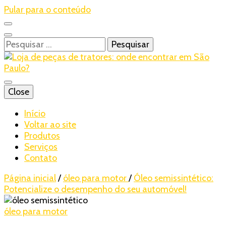
Pular para o conteúdo
Pesquisar
por:
Blog – Realtrac
Close
Realtrac
Início
Voltar ao site
Produtos
Serviços
Contato
Página inicial
/
óleo para motor
/
Óleo semissintético:
Potencialize o desempenho do seu automóvel!
óleo para motor