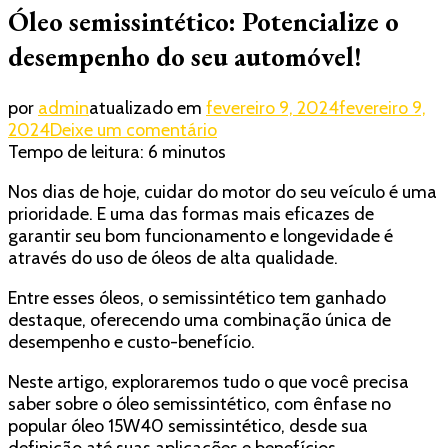
Óleo semissintético: Potencialize o
desempenho do seu automóvel!
por
admin
atualizado em
fevereiro 9, 2024
fevereiro 9,
em
2024
Deixe um comentário
Óleo
Tempo de leitura:
6
minutos
semissintético:
Nos dias de hoje, cuidar do motor do seu veículo é uma
Potencialize
prioridade. E uma das formas mais eficazes de
o
garantir seu bom funcionamento e longevidade é
desempenho
através do uso de óleos de alta qualidade.
do
seu
Entre esses óleos, o semissintético tem ganhado
automóvel!
destaque, oferecendo uma combinação única de
desempenho e custo-benefício.
Neste artigo, exploraremos tudo o que você precisa
saber sobre o óleo semissintético, com ênfase no
popular óleo 15W40 semissintético, desde sua
definição até suas aplicações e benefícios.