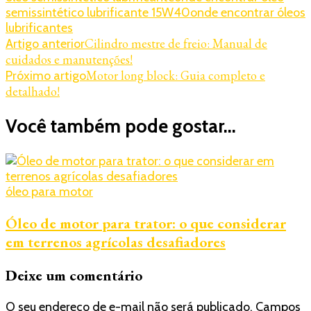
semissintético lubrificante 15W40
onde encontrar óleos
lubrificantes
Navegação
Cilindro mestre de freio: Manual de
Artigo anterior
cuidados e manutenções!
de
Motor long block: Guia completo e
Próximo artigo
post
detalhado!
Você também pode gostar...
óleo para motor
Óleo de motor para trator: o que considerar
em terrenos agrícolas desafiadores
Deixe um comentário
O seu endereço de e-mail não será publicado.
Campos