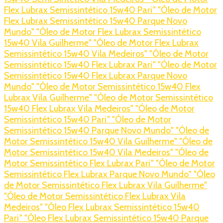
Flex Lubrax Semissintético 15w40 Pari
" "Óleo de Motor
Flex Lubrax Semissintético 15w40 Parque Novo
Mundo
" "Óleo de Motor Flex Lubrax Semissintético
15w40 Vila Guilherme
" "Óleo de Motor Flex Lubrax
Semissintético 15w40 Vila Medeiros
" "Óleo de Motor
Semissintético 15w40 Flex Lubrax Pari
" "Óleo de Motor
Semissintético 15w40 Flex Lubrax Parque Novo
Mundo
" "Óleo de Motor Semissintético 15w40 Flex
Lubrax Vila Guilherme
" "Óleo de Motor Semissintético
15w40 Flex Lubrax Vila Medeiros
" "Óleo de Motor
Semissintético 15w40 Pari
" "Óleo de Motor
Semissintético 15w40 Parque Novo Mundo
" "Óleo de
Motor Semissintético 15w40 Vila Guilherme
" "Óleo de
Motor Semissintético 15w40 Vila Medeiros
" "Óleo de
Motor Semissintético Flex Lubrax Pari
" "Óleo de Motor
Semissintético Flex Lubrax Parque Novo Mundo
" "Óleo
de Motor Semissintético Flex Lubrax Vila Guilherme
"
"Óleo de Motor Semissintético Flex Lubrax Vila
Medeiros
" "Óleo Flex Lubrax Semissintético 15w40
Pari
" "Óleo Flex Lubrax Semissintético 15w40 Parque