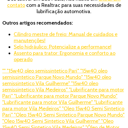
contato
com a Realtrac para suas necessidades de
lubrificação automotiva.
Outros artigos recomendados:
Cilindro mestre de freio: Manual de cuidados e
manutenções!
Selo hidráulico: Potencialize a performance!
Assento para trator: Ergonomia e conforto ao
operado
"
" "15w40 oleo semissintetico Pari
" "15w40 oleo
semissintetico Parque Novo Mundo
" "15w40 oleo
semissintetico Vila Guilherme
" "15w40 oleo
semissintetico Vila Medeiros
" "Lubrificante para motor
Pari
" "Lubrificante para motor Parque Novo Mundo
"
"Lubrificante para motor Vila Guilherme
" "Lubrificante
para motor Vila Medeiros
" "Oleo 15w40 Semi Sintetico
Pari
" "Oleo 15w40 Semi Sintetico Parque Novo Mundo
"
"Oleo 15w40 Semi Sintetico Vila Guilherme
" "Oleo
15w40 Semi Sintetico Vila Medeiros
" "Óleo de Motor