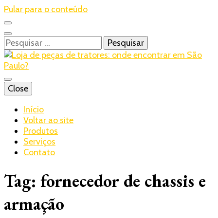
Pular para o conteúdo
Pesquisar
por:
Blog – Realtrac
Close
Realtrac
Início
Voltar ao site
Produtos
Serviços
Contato
Tag:
fornecedor de chassis e
armação