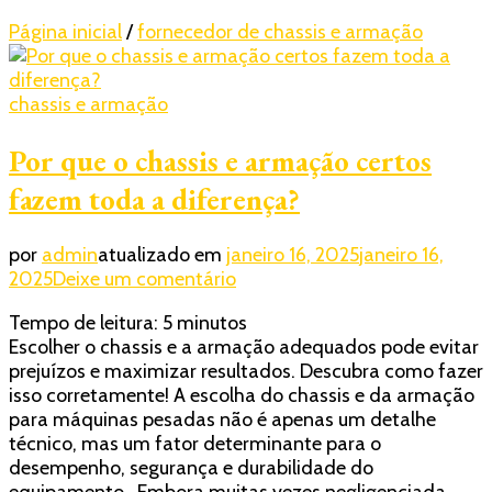
Página inicial
/
fornecedor de chassis e armação
chassis e armação
Por que o chassis e armação certos
fazem toda a diferença?
por
admin
atualizado em
janeiro 16, 2025
janeiro 16,
em
2025
Deixe um comentário
Por
Tempo de leitura:
5
minutos
que
Escolher o chassis e a armação adequados pode evitar
o
prejuízos e maximizar resultados. Descubra como fazer
chassis
isso corretamente! A escolha do chassis e da armação
e
para máquinas pesadas não é apenas um detalhe
armação
técnico, mas um fator determinante para o
certos
desempenho, segurança e durabilidade do
fazem