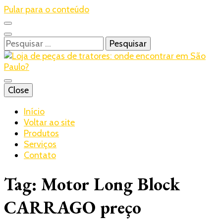
Pular para o conteúdo
Pesquisar
por:
Blog – Realtrac
Close
Realtrac
Início
Voltar ao site
Produtos
Serviços
Contato
Tag:
Motor Long Block
CARRAGO preço