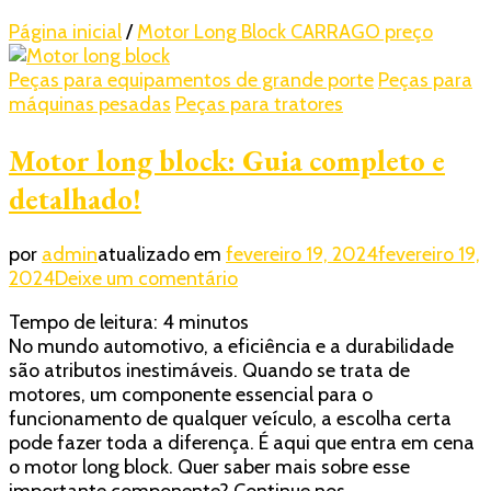
Página inicial
/
Motor Long Block CARRAGO preço
Peças para equipamentos de grande porte
Peças para
máquinas pesadas
Peças para tratores
Motor long block: Guia completo e
detalhado!
por
admin
atualizado em
fevereiro 19, 2024
fevereiro 19,
em
2024
Deixe um comentário
Motor
Tempo de leitura:
4
minutos
long
No mundo automotivo, a eficiência e a durabilidade
block:
são atributos inestimáveis. Quando se trata de
Guia
motores, um componente essencial para o
completo
funcionamento de qualquer veículo, a escolha certa
e
pode fazer toda a diferença. É aqui que entra em cena
detalhado!
o motor long block. Quer saber mais sobre esse