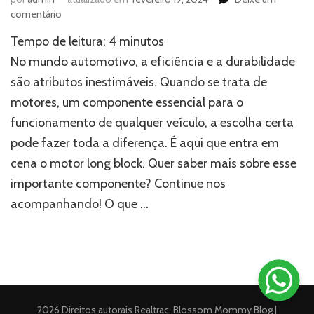
em
comentário
Motor
Tempo de leitura:
4
minutos
long
block:
No mundo automotivo, a eficiência e a durabilidade
Guia
são atributos inestimáveis. Quando se trata de
completo
motores, um componente essencial para o
e
detalhado!
funcionamento de qualquer veículo, a escolha certa
pode fazer toda a diferença. É aqui que entra em
cena o motor long block. Quer saber mais sobre esse
importante componente? Continue nos
acompanhando! O que …
2026 Direitos autorais
Realtrac
.
Blossom Mommy Blog |