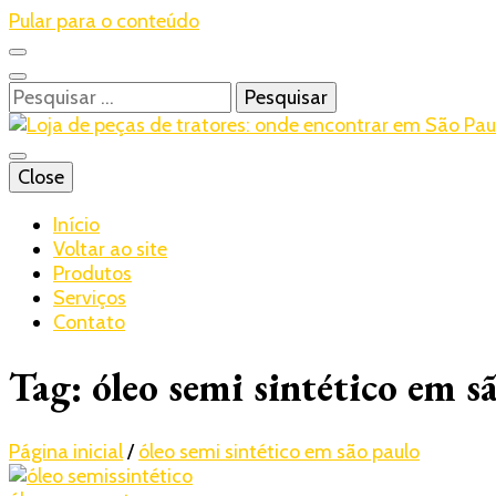
Pular para o conteúdo
Pesquisar
por:
Blog – Realtrac
Close
Realtrac
Início
Voltar ao site
Produtos
Serviços
Contato
Tag:
óleo semi sintético em s
Página inicial
/
óleo semi sintético em são paulo