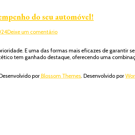
esempenho do seu automóvel!
em
2024
Deixe um comentário
Óleo
semissintético:
 prioridade. E uma das formas mais eficazes de garantir 
Potencialize
ssintético tem ganhado destaque, oferecendo uma combina
o
desempenho
do
Desenvolvido por
Blossom Themes
. Desenvolvido por
Wor
seu
automóvel!