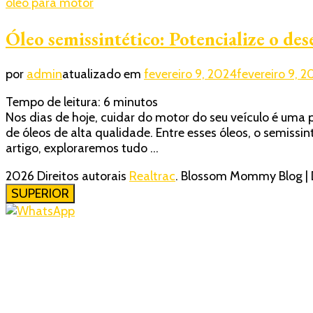
óleo para motor
Óleo semissintético: Potencialize o d
por
admin
atualizado em
fevereiro 9, 2024
fevereiro 9, 
Tempo de leitura:
6
minutos
Nos dias de hoje, cuidar do motor do seu veículo é uma
de óleos de alta qualidade. Entre esses óleos, o semi
artigo, exploraremos tudo …
2026 Direitos autorais
Realtrac
.
Blossom Mommy Blog | 
SUPERIOR