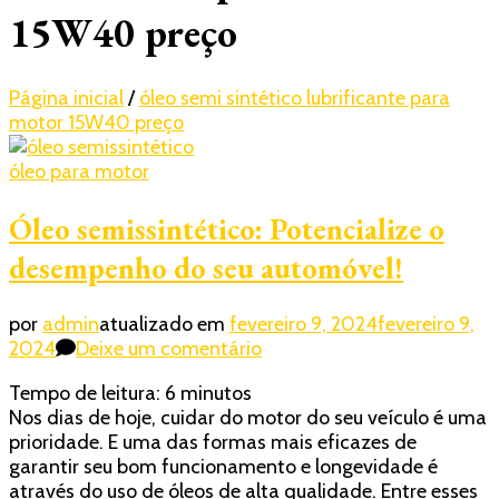
15W40 preço
Página inicial
/
óleo semi sintético lubrificante para
motor 15W40 preço
óleo para motor
Óleo semissintético: Potencialize o
desempenho do seu automóvel!
por
admin
atualizado em
fevereiro 9, 2024
fevereiro 9,
em
2024
Deixe um comentário
Óleo
Tempo de leitura:
6
minutos
semissintético:
Nos dias de hoje, cuidar do motor do seu veículo é uma
Potencialize
prioridade. E uma das formas mais eficazes de
o
garantir seu bom funcionamento e longevidade é
desempenho
através do uso de óleos de alta qualidade. Entre esses
do