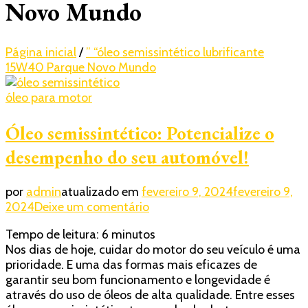
Novo Mundo
Página inicial
/
” “óleo semissintético lubrificante
15W40 Parque Novo Mundo
óleo para motor
Óleo semissintético: Potencialize o
desempenho do seu automóvel!
por
admin
atualizado em
fevereiro 9, 2024
fevereiro 9,
em
2024
Deixe um comentário
Óleo
Tempo de leitura:
6
minutos
semissintético:
Nos dias de hoje, cuidar do motor do seu veículo é uma
Potencialize
prioridade. E uma das formas mais eficazes de
o
garantir seu bom funcionamento e longevidade é
desempenho
através do uso de óleos de alta qualidade. Entre esses
do