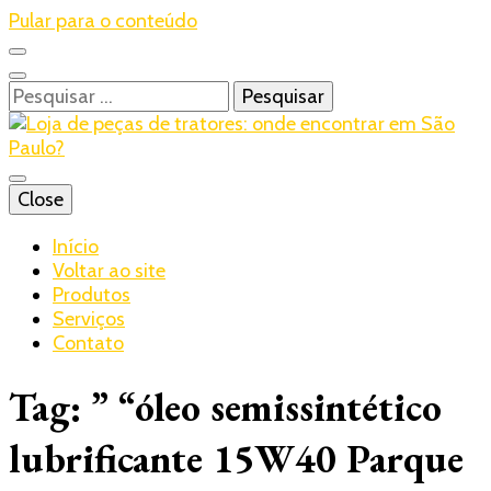
Pular para o conteúdo
Pesquisar
por:
Blog – Realtrac
Close
Realtrac
Início
Voltar ao site
Produtos
Serviços
Contato
Tag:
” “óleo semissintético
lubrificante 15W40 Parque