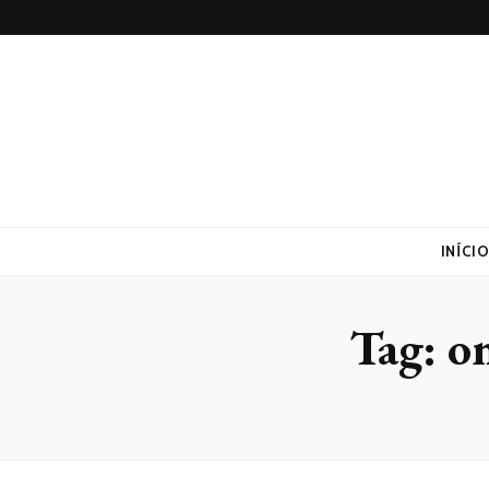
Realtrac
Blog – Realtrac
INÍCI
Tag:
on