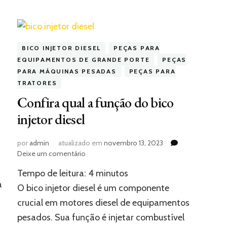
BICO INJETOR DIESEL
PEÇAS PARA
EQUIPAMENTOS DE GRANDE PORTE
PEÇAS
PARA MÁQUINAS PESADAS
PEÇAS PARA
TRATORES
Confira qual a função do bico
injetor diesel
por
admin
atualizado em
novembro 13, 2023
em
Deixe um comentário
Confira
Tempo de leitura:
4
minutos
qual
a
a
O bico injetor diesel é um componente
função
crucial em motores diesel de equipamentos
do
pesados. Sua função é injetar combustível
bico