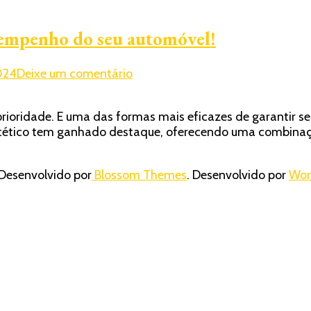
esempenho do seu automóvel!
em
2024
Deixe um comentário
Óleo
semissintético:
 prioridade. E uma das formas mais eficazes de garantir 
Potencialize
ssintético tem ganhado destaque, oferecendo uma combina
o
desempenho
do
Desenvolvido por
Blossom Themes
. Desenvolvido por
Wor
seu
automóvel!