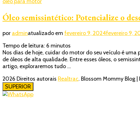
óleo para motor
Óleo semissintético: Potencialize o d
por
admin
atualizado em
fevereiro 9, 2024
fevereiro 9, 
Tempo de leitura:
6
minutos
Nos dias de hoje, cuidar do motor do seu veículo é uma
de óleos de alta qualidade. Entre esses óleos, o semi
artigo, exploraremos tudo …
2026 Direitos autorais
Realtrac
.
Blossom Mommy Blog | 
SUPERIOR