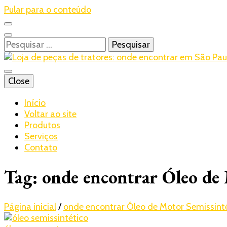
Pular para o conteúdo
Pesquisar
por:
Blog – Realtrac
Close
Realtrac
Início
Voltar ao site
Produtos
Serviços
Contato
Tag:
onde encontrar Óleo de
Página inicial
/
onde encontrar Óleo de Motor Semissint