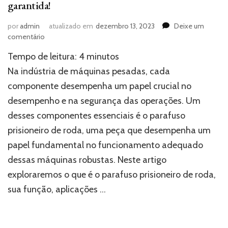
garantida!
por
admin
atualizado em
dezembro 13, 2023
Deixe um
em
comentário
Parafuso
Tempo de leitura:
4
minutos
prisioneiro
de
Na indústria de máquinas pesadas, cada
roda:
componente desempenha um papel crucial no
Estabilidade
desempenho e na segurança das operações. Um
garantida!
desses componentes essenciais é o parafuso
prisioneiro de roda, uma peça que desempenha um
papel fundamental no funcionamento adequado
dessas máquinas robustas. Neste artigo
exploraremos o que é o parafuso prisioneiro de roda,
sua função, aplicações …