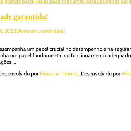
e grande porte
Peças para máquinas pesadas
Peças para
dade garantida!
em
3, 2023
Deixe um comentário
Parafuso
prisioneiro
esempenha um papel crucial no desempenho e na segura
de
penha um papel fundamental no funcionamento adequado 
roda:
cações …
Estabilidade
garantida!
Desenvolvido por
Blossom Themes
. Desenvolvido por
Wor