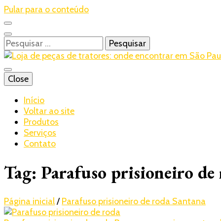
Pular para o conteúdo
Pesquisar
por:
Blog – Realtrac
Close
Realtrac
Início
Voltar ao site
Produtos
Serviços
Contato
Tag:
Parafuso prisioneiro de
Página inicial
/
Parafuso prisioneiro de roda Santana