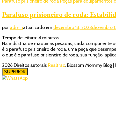
Parafuso prisioneiro de roda
Peças para equipamentos d
Parafuso prisioneiro de roda: Estabili
por
admin
atualizado em
dezembro 13, 2023
dezembro 1
Tempo de leitura:
4
minutos
Na indústria de máquinas pesadas, cada componente d
é o parafuso prisioneiro de roda, uma peça que desem
o que é o parafuso prisioneiro de roda, sua função, apli
2026 Direitos autorais
Realtrac
.
Blossom Mommy Blog | 
SUPERIOR