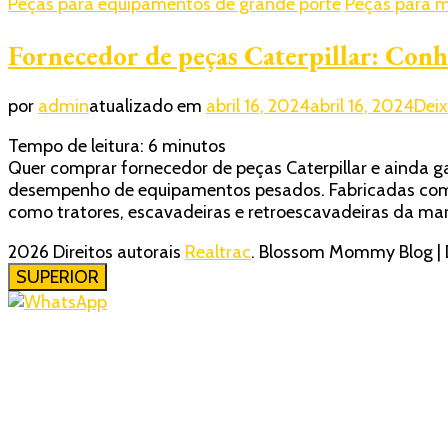
Peças para equipamentos de grande porte
Peças para 
Fornecedor de peças Caterpillar: Conh
por
admin
atualizado em
abril 16, 2024
abril 16, 2024
Dei
Tempo de leitura:
6
minutos
Quer comprar fornecedor de peças Caterpillar e ainda g
desempenho de equipamentos pesados. Fabricadas com o
como tratores, escavadeiras e retroescavadeiras da marc
2026 Direitos autorais
Realtrac
.
Blossom Mommy Blog | 
SUPERIOR