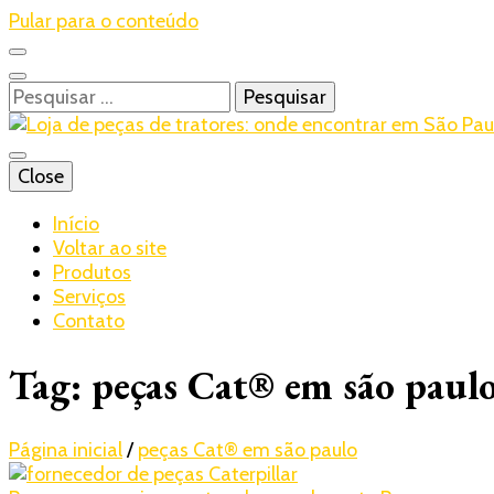
Pular para o conteúdo
Pesquisar
por:
Blog – Realtrac
Close
Realtrac
Início
Voltar ao site
Produtos
Serviços
Contato
Tag:
peças Cat® em são paul
Página inicial
/
peças Cat® em são paulo