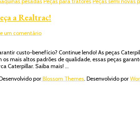
máquinas pesadas
Peças para tratores
Peças semi novas p
eça a Realtrac!
em
xe um comentário
Fornecedor
de
arantir custo-benefício? Continue lendo! As peças Cater
peças
s mais altos padrões de qualidade, essas peças garante
Caterpillar:
a Caterpillar. Saiba mais! …
Conheça
a
Desenvolvido por
Blossom Themes
. Desenvolvido por
Wor
Realtrac!