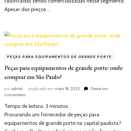
falsificadas sendo comercializadas nesse segmento.
Apesar dos preços …
PEÇAS PARA EQUIPAMENTOS DE GRANDE PORTE
Peças para equipamentos de grande porte: onde
comprar em São Paulo?
por
admin
atualizado em
maio 18, 2023
Deixe um
em
comentário
Peças
Tempo de leitura:
3
minutos
para
equipamentos
Procurando um fornecedor de peças para
de
equipamentos de grande porte na capital paulista?
grande