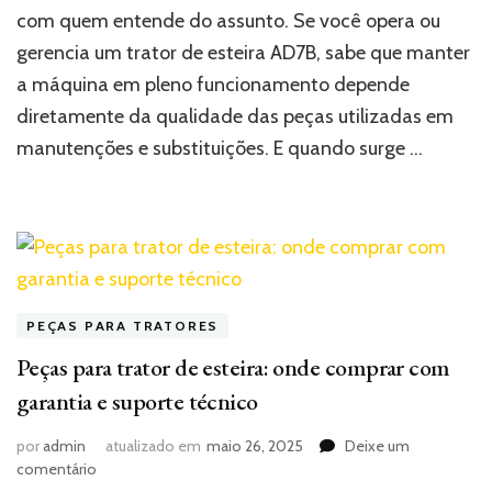
com quem entende do assunto. Se você opera ou
AD7B:
como
gerencia um trator de esteira AD7B, sabe que manter
encontrar
a máquina em pleno funcionamento depende
qualidade
e
diretamente da qualidade das peças utilizadas em
segurança
manutenções e substituições. E quando surge …
na
sua
escolha
PEÇAS PARA TRATORES
Peças para trator de esteira: onde comprar com
garantia e suporte técnico
por
admin
atualizado em
maio 26, 2025
Deixe um
em
comentário
Peças