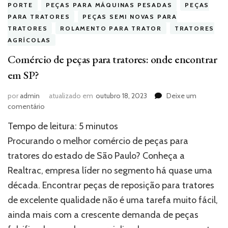
PORTE
PEÇAS PARA MÁQUINAS PESADAS
PEÇAS
PARA TRATORES
PEÇAS SEMI NOVAS PARA
TRATORES
ROLAMENTO PARA TRATOR
TRATORES
AGRÍCOLAS
Comércio de peças para tratores: onde encontrar
em SP?
por
admin
atualizado em
outubro 18, 2023
Deixe um
em
comentário
Comércio
Tempo de leitura:
5
minutos
de
peças
Procurando o melhor comércio de peças para
para
tratores do estado de São Paulo? Conheça a
tratores:
Realtrac, empresa líder no segmento há quase uma
onde
encontrar
década. Encontrar peças de reposição para tratores
em
de excelente qualidade não é uma tarefa muito fácil,
SP?
ainda mais com a crescente demanda de peças