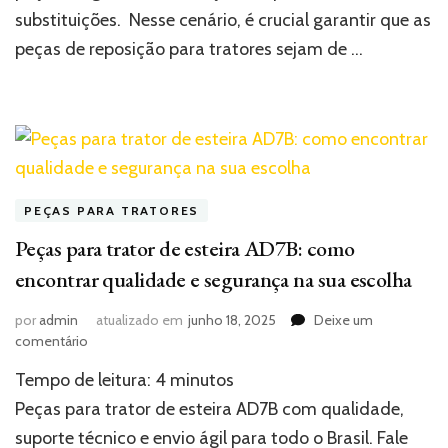
errar
substituições. Nesse cenário, é crucial garantir que as
na
peças de reposição para tratores sejam de …
escolha
PEÇAS PARA TRATORES
Peças para trator de esteira AD7B: como
encontrar qualidade e segurança na sua escolha
por
admin
atualizado em
junho 18, 2025
Deixe um
em
comentário
Peças
Tempo de leitura:
4
minutos
para
trator
Peças para trator de esteira AD7B com qualidade,
de
suporte técnico e envio ágil para todo o Brasil. Fale
esteira