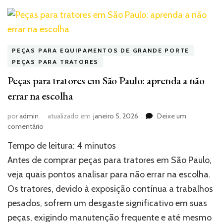
PEÇAS PARA EQUIPAMENTOS DE GRANDE PORTE
PEÇAS PARA TRATORES
Peças para tratores em São Paulo: aprenda a não
errar na escolha
por
admin
atualizado em
janeiro 5, 2026
Deixe um
em
comentário
Peças
Tempo de leitura:
4
minutos
para
tratores
Antes de comprar peças para tratores em São Paulo,
em
veja quais pontos analisar para não errar na escolha.
São
Os tratores, devido à exposição contínua a trabalhos
Paulo:
aprenda
pesados, sofrem um desgaste significativo em suas
a
peças, exigindo manutenção frequente e até mesmo
não