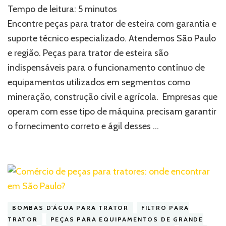
Tempo de leitura:
5
minutos
para
trator
Encontre peças para trator de esteira com garantia e
de
suporte técnico especializado. Atendemos São Paulo
esteira:
e região. Peças para trator de esteira são
onde
comprar
indispensáveis para o funcionamento contínuo de
com
equipamentos utilizados em segmentos como
garantia
e
mineração, construção civil e agrícola. Empresas que
suporte
operam com esse tipo de máquina precisam garantir
técnico
o fornecimento correto e ágil desses …
BOMBAS D'ÁGUA PARA TRATOR
FILTRO PARA
TRATOR
PEÇAS PARA EQUIPAMENTOS DE GRANDE