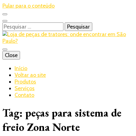
Pular para o conteúdo
Pesquisar
por:
Blog – Realtrac
Close
Realtrac
Início
Voltar ao site
Produtos
Serviços
Contato
Tag:
peças para sistema de
freio Zona Norte