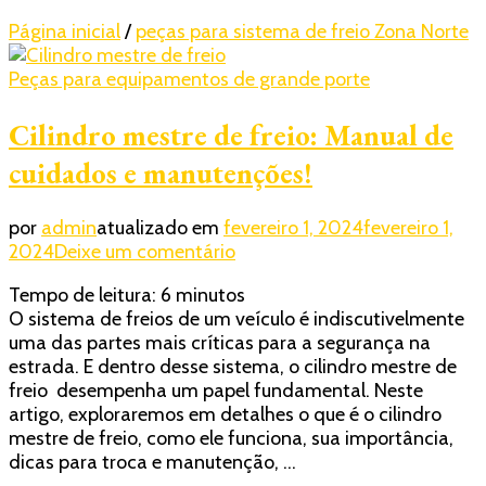
Página inicial
/
peças para sistema de freio Zona Norte
Peças para equipamentos de grande porte
Cilindro mestre de freio: Manual de
cuidados e manutenções!
por
admin
atualizado em
fevereiro 1, 2024
fevereiro 1,
em
2024
Deixe um comentário
Cilindro
Tempo de leitura:
6
minutos
mestre
O sistema de freios de um veículo é indiscutivelmente
de
uma das partes mais críticas para a segurança na
freio:
estrada. E dentro desse sistema, o cilindro mestre de
Manual
freio desempenha um papel fundamental. Neste
de
artigo, exploraremos em detalhes o que é o cilindro
cuidados
mestre de freio, como ele funciona, sua importância,
e
dicas para troca e manutenção, …
manutenções!