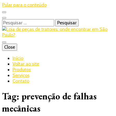
Pular para o conteúdo
Pesquisar
por:
Blog – Realtrac
Close
Realtrac
Início
Voltar ao site
Produtos
Serviços
Contato
Tag:
prevenção de falhas
mecânicas