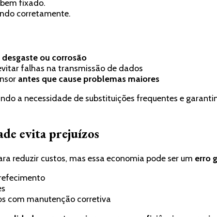
 bem fixado.
nando corretamente.
e
desgaste ou corrosão
evitar falhas na transmissão de dados
ensor
antes que cause problemas maiores
zindo a necessidade de substituições frequentes e garant
ade evita prejuízos
para reduzir custos, mas essa economia pode ser um
erro 
refecimento
es
os com manutenção corretiva