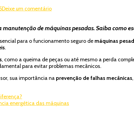
em
5
Deixe um comentário
Sensor
de
a manutenção de máquinas pesadas. Saiba como escol
temperatura
de
encial para o funcionamento seguro de
máquinas pesa
água:
eis
.
Evite
falhas
s
, como a queima de peças ou até mesmo a perda complet
graves
damental para evitar problemas mecânicos.
no
motor
sor, sua importância na
prevenção de falhas mecânicas
diferença?
ência energética das máquinas