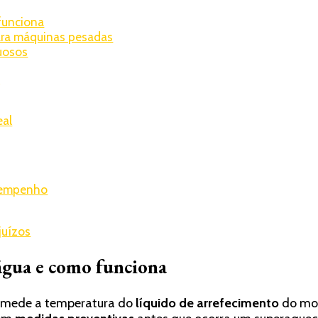
funciona
ara máquinas pesadas
tuosos
o
eal
esempenho
juízos
água e como funciona
e mede a temperatura do
líquido de arrefecimento
do mot