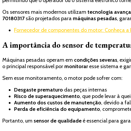
permitindo que o operador ou o sistema eletrônico to
Os sensores mais modernos utilizam
tecnologia avanç
70180317
são projetados para
máquinas pesadas
, gar
Fornecedor de componentes do motor: Conheça a R
A importância do sensor de temperatu
Máquinas pesadas operam em
condições severas
, exi
o principal responsável por
monitorar
esse sistema e gar
Sem esse monitoramento, o motor pode sofrer com:
Desgaste prematuro
das peças internas
Risco de superaquecimento
, que pode levar à qu
Aumento dos custos de manutenção
, devido a fa
Perda de eficiência do equipamento
, compromete
Portanto, um
sensor de qualidade
é essencial para gara