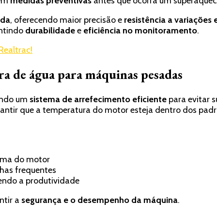
mem
medidas preventivas
antes que ocorra um superaquec
ada
, oferecendo maior precisão e
resistência a variaçõe
antindo
durabilidade
e
eficiência no monitoramento
.
ealtrac!
ra de água para máquinas pesadas
gindo um
sistema de arrefecimento eficiente
para evitar 
antir que a temperatura do motor esteja dentro dos padrõ
eima do motor
lhas frequentes
ndo a produtividade
ntir a
segurança e o desempenho da máquina
.