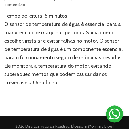
em
comentário
Sensor
Tempo de leitura:
6
minutos
de
temperatura
O sensor de temperatura de água é essencial para a
de
manutenção de máquinas pesadas. Saiba como
água:
escolher, instalar e evitar falhas no motor. O sensor
Evite
falhas
de temperatura de água é um componente essencial
graves
para o funcionamento seguro de máquinas pesadas.
no
motor
Ele monitora a temperatura do motor, evitando
superaquecimentos que podem causar danos
irreversíveis. Uma falha …
2026 Direitos autorais
Realtrac
.
Blossom Mommy Blog |