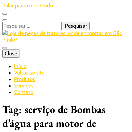
Pular para o conteúdo
Pesquisar
por:
Blog – Realtrac
Close
Realtrac
Início
Voltar ao site
Produtos
Serviços
Contato
Tag:
serviço de Bombas
d’água para motor de