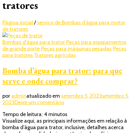
tratores
Página inicial
/
serviço de Bombas d’água para motor
de tratores
Bombas d'água para trator
Peças para equipamentos
de grande porte
Peças para máquinas pesadas
Peças
para tratores
Tratores agrícolas
Bomba d’água para trator: para que
serve e onde comprar?
por
admin
atualizado em
setembro 5, 2023
setembro 5,
em
2023
Deixe um comentário
Bomba
Tempo de leitura:
4
minutos
d’água
Visualize aqui, as principais informações em relação à
para
bomba d’água para trator, inclusive, detalhes acerca
trator: