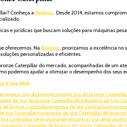
illar? Conheça a
Realtrac
. Desde 2014, estamos comprome
ializado.
ísicas e jurídicas que buscam soluções para máquinas p
que oferecemos. Na
Realtrac
, priorizamos a excelência no 
soluções personalizadas e eficientes.
de bronze Caterpillar do mercado, acompanhadas de um a
mo podemos ajudar a otimizar o desempenho dos seus e
a a loja ideal
ze
comprar tira de bronze
comprar tira de bronze Caterpilla
buidor de tira de bronze Caterpillar
distribuidora de tira Cat
ra de bronze Caterpillar
empresa de tira Caterpillar
empresa 
e tira Caterpillar
fornecedor de tira Caterpillar de bronze
f
tira Caterpillar de bronze
onde encontrar tira de bronze
ti
o paulo
tira Caterpillar de bronze em sp
tira Caterpillar de