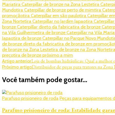
Maria
tira Caterpillar de bronze na Zona Leste
tira Caterp
Mundo
tira Caterpillar de bronze perto de mim
tira Cater
promoção
tira Caterpillar em são paulo
tira Caterpillar e
Zona Norte
tira Caterpillar no Jardim Japao
tira Caterpill
bronze Caterpillar direto da fabrica
tira de bronze Cater
na Vila Guilherme
tira de bronze Caterpillar na Vila Maria
Japao
tira de bronze Caterpillar no Parque Novo Mundo
t
de bronze direto da fabrica
tira de bronze em promoção
de bronze na Zona Leste
tira de bronze na Zona Norte
tir
preço
tira de bronze próximo a mim
Navegação
Loja de bombas hidráulicas: Qual a melhor 
Artigo anterior
Distribuidor de peças para tratores na Zona
Próximo artigo
de
post
Você também pode gostar...
Parafuso prisioneiro de roda
Peças para equipamentos d
Parafuso prisioneiro de roda: Estabilidade gara