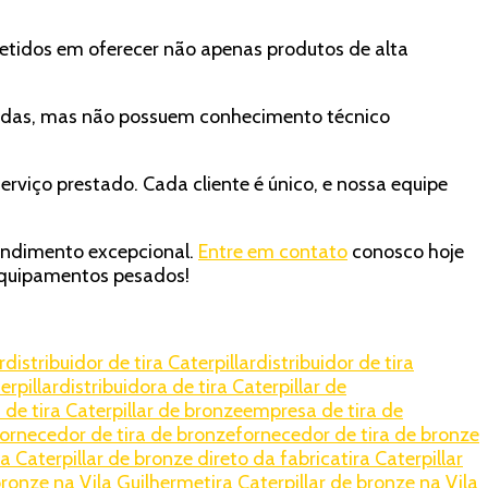
tidos em oferecer não apenas produtos de alta
esadas, mas não possuem conhecimento técnico
serviço prestado. Cada cliente é único, e nossa equipe
tendimento excepcional.
Entre em contato
conosco hoje
quipamentos pesados!
r
distribuidor de tira Caterpillar
distribuidor de tira
erpillar
distribuidora de tira Caterpillar de
de tira Caterpillar de bronze
empresa de tira de
ornecedor de tira de bronze
fornecedor de tira de bronze
ra Caterpillar de bronze direto da fabrica
tira Caterpillar
 bronze na Vila Guilherme
tira Caterpillar de bronze na Vila