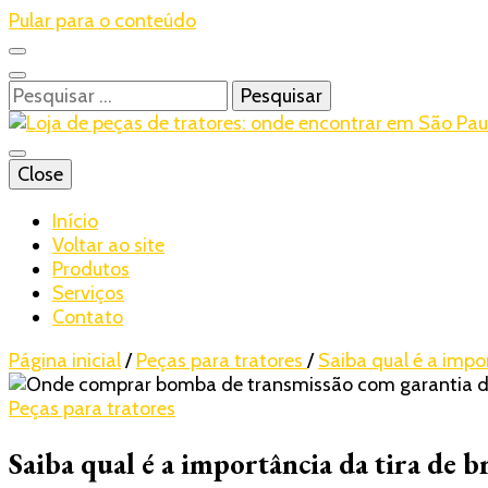
Pular para o conteúdo
Pesquisar
por:
Blog – Realtrac
Close
Realtrac
Início
Voltar ao site
Produtos
Serviços
Contato
Página inicial
/
Peças para tratores
/
Saiba qual é a impor
Peças para tratores
Saiba qual é a importância da tira de b