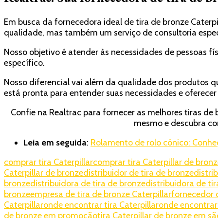
Em busca da fornecedora ideal de tira de bronze Caterp
qualidade, mas também um serviço de consultoria espec
Nosso objetivo é atender às necessidades de pessoas f
específico.
Nosso diferencial vai além da qualidade dos produtos 
está pronta para entender suas necessidades e oferecer 
Confie na Realtrac para fornecer as melhores tiras 
mesmo e descubra co
Leia em seguida
:
Rolamento de rolo cônico: Conheç
comprar tira Caterpillar
comprar tira Caterpillar de bron
Caterpillar de bronze
distribuidor de tira de bronze
distri
bronze
distribuidora de tira de bronze
distribuidora de ti
bronze
empresa de tira de bronze Caterpillar
fornecedor d
Caterpillar
onde encontrar tira Caterpillar
onde encontrar 
de bronze em promoção
tira Caterpillar de bronze em sã