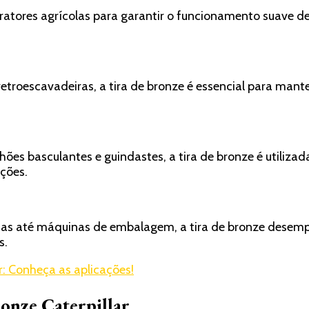
 tratores agrícolas para garantir o funcionamento suave 
roescavadeiras, a tira de bronze é essencial para mante
ões basculantes e guindastes, a tira de bronze é utiliz
ações.
as até máquinas de embalagem, a tira de bronze desempe
s.
: Conheça as aplicações!
ronze Caterpillar