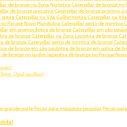
illar de bronze na Zona Norte
tira Caterpillar de bronze no
pillar de bronze preço
tira Caterpillar de bronze próximo a
m sp
tira Caterpillar na Vila Guilherme
tira Caterpillar na Vil
ar no Parque Novo Mundo
tira Caterpillar perto de mim
tira 
pillar em promoção
tira de bronze Caterpillar em são paulo
tira de bronze Caterpillar na Zona Leste
tira de bronze Cat
ira de bronze Caterpillar perto de mim
tira de bronze Caterp
tira de bronze em são paulo
tira de bronze em sp
tira de b
a de bronze no Jardim Japao
tira de bronze no Parque Nov
opção?
 Norte: Qual escolher?
e grande porte
Peças para máquinas pesadas
Peças para
ntida!