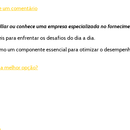
em
e um comentário
Saiba
qual
pillar ou conhece uma empresa especializada no fornecim
é
a
s para enfrentar os desafios do dia a dia.
importância
da
 como um componente essencial para otimizar o desempenh
tira
de
bronze
 a melhor opção?
Caterpillar