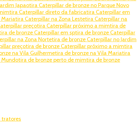
 Jardim Japao
tira Caterpillar de bronze no Parque Novo
 mim
tira Caterpillar direto da fabrica
tira Caterpillar em
a Maria
tira Caterpillar na Zona Leste
tira Caterpillar na
Caterpillar preço
tira Caterpillar próximo a mim
tira de
tira de bronze Caterpillar em sp
tira de bronze Caterpillar
erpillar na Zona Norte
tira de bronze Caterpillar no Jardim
illar preço
tira de bronze Caterpillar próximo a mim
tira
ronze na Vila Guilherme
tira de bronze na Vila Maria
tira
o Mundo
tira de bronze perto de mim
tira de bronze
 tratores