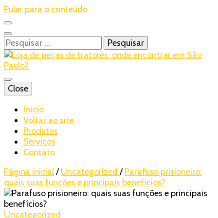
Pular para o conteúdo
Pesquisar
por:
Blog – Realtrac
Close
Realtrac
Início
Voltar ao site
Produtos
Serviços
Contato
Página inicial
/
Uncategorized
/
Parafuso prisioneiro:
quais suas funções e principais benefícios?
Uncategorized