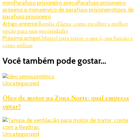
mim
Parafuso prisioneiro preço
Parafuso prisioneiro
próximo a mim
serviço de parafuso prisioneiro
tipos de
parafuso prisioneiro
Navegação
Bomba d’água: como escolher a melhor
Artigo anterior
opção para suas necessidades
de
Orbitrol para trator: o que é, sua função e
Próximo artigo
post
como utilizar
Você também pode gostar...
Uncategorized
Óleo de motor na Zona Norte: qual empresa
optar?
Uncategorized