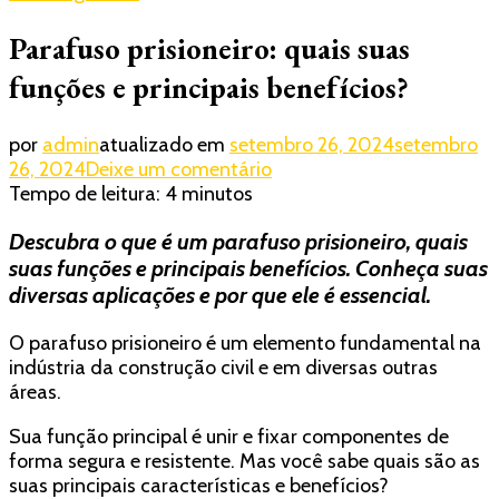
Parafuso prisioneiro: quais suas
funções e principais benefícios?
por
admin
atualizado em
setembro 26, 2024
setembro
em
26, 2024
Deixe um comentário
Parafuso
Tempo de leitura:
4
minutos
prisioneiro:
Descubra o que é um parafuso prisioneiro, quais
quais
suas
suas funções e principais benefícios. Conheça suas
funções
diversas aplicações e por que ele é essencial.
e
principais
O parafuso prisioneiro é um elemento fundamental na
benefícios?
indústria da construção civil e em diversas outras
áreas.
Sua função principal é unir e fixar componentes de
forma segura e resistente. Mas você sabe quais são as
suas principais características e benefícios?