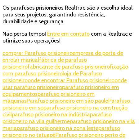
Os parafusos prisioneiros Realtrac são a escolha ideal
para seus projetos, garantindo resistência,
durabilidade e segurança.
Não perca tempo!
Entre em contato
com a Realtrac e
otimize suas operações!
comprar Parafuso prisioneiro
empresa de porta de
enrolar manual
fábrica de parafuso
prisioneiro
fabricante de parafuso prisioneiro
fixação
com parafuso prisioneiro
loja de Parafuso
prisioneiro
onde encontrar Parafuso prisioneiro
onde
usar parafuso prisioneiro
parafuso prisioneiro em
equipamentos
parafuso prisioneiro em
máquinas
Parafuso prisioneiro em são paulo
Parafuso
prisioneiro em sp
parafuso prisioneiro na construção
civil
parafuso prisioneiro na indústria
parafuso
prisioneiro na vila guilherme
parafuso prisioneiro na vila
maria
parafuso prisioneiro na zona leste
parafuso
prisioneiro no tatuapé
Parafuso prisioneiro perto de